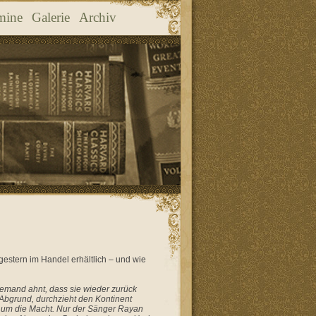
mine
Galerie
Archiv
stern im Handel erhältlich – und wie
emand ahnt, dass sie wieder zurück
 Abgrund, durchzieht den Kontinent
gen um die Macht. Nur der Sänger Rayan