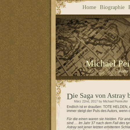
Home
Biographie
Michael Pei
Autor 
Die Saga von Astray
März 22nd, 2017 by Michael Peinkofer
Endlich ist er draußen: TOTE HELDEN, 
immer steigt der Puls des Autors, wenn
Für die einen waren sie Helden. Für an
sind … Im Jahr 37 nach dem Fall des tyr
Astray seit jener letzten erbitterten S