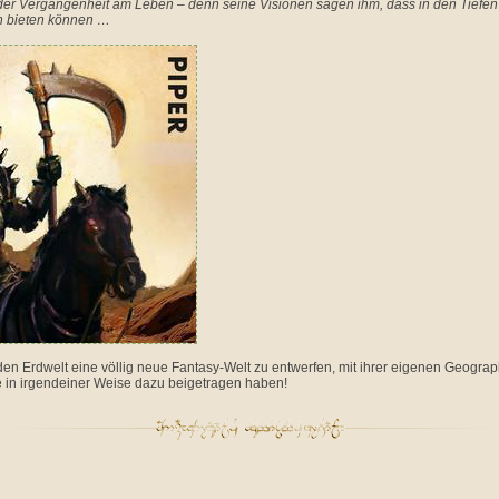
 der Vergangenheit am Leben – denn seine Visionen sagen ihm, dass in den Tiefen
rn bieten können …
n Erdwelt eine völlig neue Fantasy-Welt zu entwerfen, mit ihrer eigenen Geograph
 in irgendeiner Weise dazu beigetragen haben!