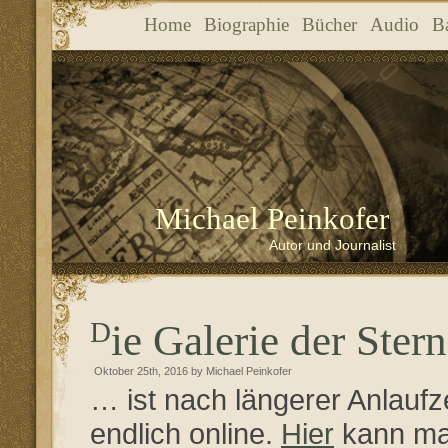
Home
Biographie
Bücher
Audio
B
Michael Peinkofer
Autor und Journalist
Die Galerie der Ster
Oktober 25th, 2016 by Michael Peinkofer
… ist nach längerer Anlaufz
endlich online.
Hier
kann ma