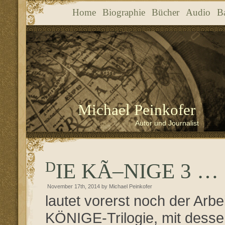
Home
Biographie
Bücher
Audio
B
Michael Peinkofer
Autor und Journalist
DIE KÃ–NIGE 3 …
November 17th, 2014 by Michael Peinkofer
lautet vorerst noch der Arbei
KÖNIGE-Trilogie, mit desse