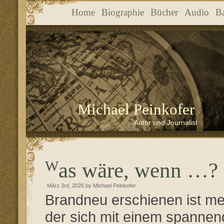
Home
Biographie
Bücher
Audio
B
Michael Peinkofer
Autor und Journalist
Was wäre, wenn …?
März 3rd, 2026 by Michael Peinkofer
Brandneu erschienen ist 
der sich mit einem spanne