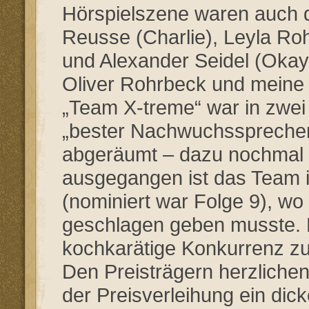
Hörspielszene waren auch 
Reusse (Charlie), Leyla Ro
und Alexander Seidel (Okay
Oliver Rohrbeck und meine 
„Team X-treme“ war in zwei 
„bester Nachwuchssprecher“
abgeräumt – dazu nochmal 
ausgegangen ist das Team i
(nominiert war Folge 9), wo
geschlagen geben musste. D
kochkarätige Konkurrenz zu v
Den Preisträgern herzlich
der Preisverleihung ein di