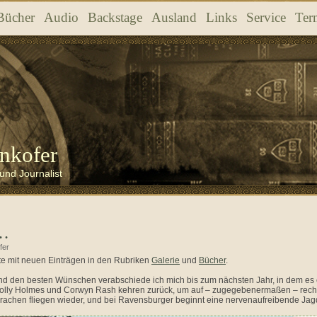
Bücher
Audio
Backstage
Ausland
Links
Service
Ter
nkofer
und Journalist
 …
fer
ite mit neuen Einträgen in den Rubriken
Galerie
und
Bücher
.
und den besten Wünschen verabschiede ich mich bis zum nächsten Jahr, in dem 
Holly Holmes und Corwyn Rash kehren zurück, um auf – zugegebenermaßen – recht
achen fliegen wieder, und bei Ravensburger beginnt eine nervenaufreibende Jagd