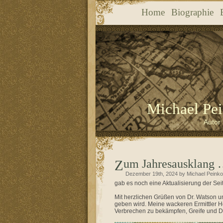
Home
Biographie
Michael Pei
Autor 
Zum Jahresausklang
Dezember 19th, 2024 by Michael Peinko
gab es noch eine Aktualisierung der Se
Mit herzlichen Grüßen von Dr. Watson 
geben wird. Meine wackeren Ermittler 
Verbrechen zu bekämpfen, Greife und Dr