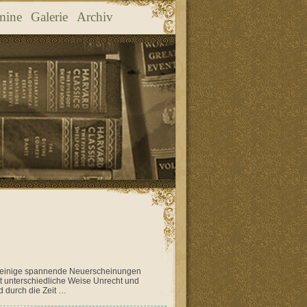
mine
Galerie
Archiv
es einige spannende Neuerscheinungen
 unterschiedliche Weise Unrecht und
 durch die Zeit …