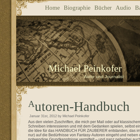
Home
Biographie
Bücher
Audio
B
Michael Peinkofer
Autor und Journalist
Autoren-Handbuch
Januar 31st, 2012 by Michael Peinkofer
Aus den vielen Zuschriften, die mich per Mail oder auf klassische
Schreiben interessieren und mit dem Gedanken spielen, selbst ei
die Idee für das HANDBUCH FÜR ZAUBERER entstanden, das im Herbs
nur) auf die Bedürfnisse von Fantasy-Autoren eingeht und neben 
notwendige Grundkenntnisse vermittelt – und ganz nebenbei auc